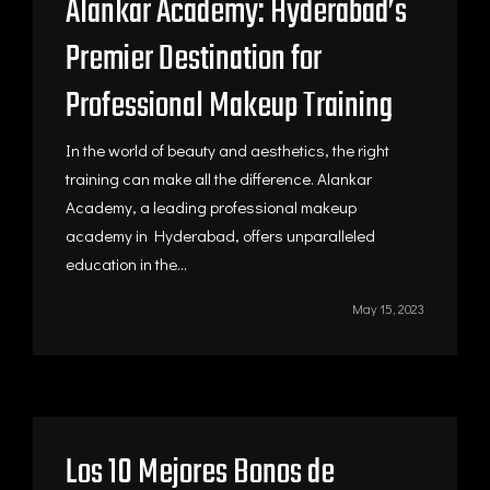
Alankar Academy: Hyderabad’s
Premier Destination for
Professional Makeup Training
In the world of beauty and aesthetics, the right
training can make all the difference. Alankar
Academy, a leading professional makeup
academy in Hyderabad, offers unparalleled
education in the...
May 15, 2023
Los 10 Mejores Bonos de