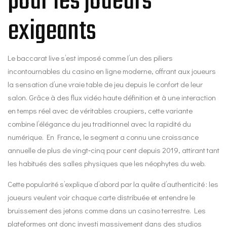
pour les joueurs
exigeants
Le baccarat live s’est imposé comme l’un des piliers
incontournables du casino en ligne moderne, offrant aux joueurs
la sensation d’une vraie table de jeu depuis le confort de leur
salon. Grâce à des flux vidéo haute définition et à une interaction
en temps réel avec de véritables croupiers, cette variante
combine l’élégance du jeu traditionnel avec la rapidité du
numérique. En France, le segment a connu une croissance
annuelle de plus de vingt‑cinq pour cent depuis 2019, attirant tant
les habitués des salles physiques que les néophytes du web.
Cette popularité s’explique d’abord par la quête d’authenticité : les
joueurs veulent voir chaque carte distribuée et entendre le
bruissement des jetons comme dans un casino terrestre. Les
plateformes ont donc investi massivement dans des studios