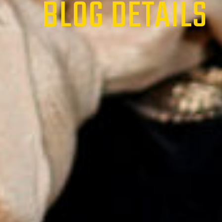
BLOG DETAILS