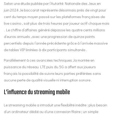
Selon une étude publiée par l’Autorité Nationale des Jeux en
juin 2024 ,le baccarat représente désormais près de vingt pour
cent du temps moyen passé sur les plateformes françaises de
live casino , soit plus de trois heures par joueur actif chaque mois
. Le chiffre d’affaires généré dépasse les quatre cents millions
d’euros annuels ,avec une progression de quinze points
percentiels depuis l’année précédente grâce à l’arrivée massive
de tables VIP limitées à dix participants simultanés .
Parallèlement à ces avancées techniques ,la montée en
puissance du réseau LTE puis du 5G a offert aux joueurs
français la possibilité de suivre leurs parties préférées sans
aucune perte de qualité visuelle ni interruption sonore .
L’influence du streaming mobile
Le streaming mobile a introduit une flexibilité inédite : plus besoin
d’un ordinateur dédié ou d’une connexion filaire ; un simple