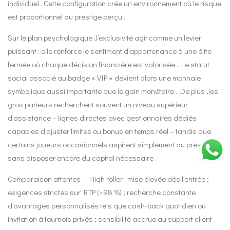
individuel . Cette configuration crée un environnement où le risque
est proportionnel au prestige perçu .
Sur le plan psychologique ,l’exclusivité agit comme un levier
puissant : elle renforce le sentiment d’appartenance à une élite
fermée où chaque décision financière est valorisée . Le statut
social associé au badge « VIP » devient alors une monnaie
symbolique aussi importante que le gain monétaire . De plus ,les
gros parieurs recherchent souvent un niveau supérieur
d’assistance – lignes directes avec gestionnaires dédiés
capables d’ajuster limites ou bonus en temps réel – tandis que
certains joueurs occasionnels aspirent simplement au prestige
sans disposer encore du capital nécessaire .
Comparaison attentes
– High roller : mise élevée dès l’entrée ;
exigences strictes sur RTP (>98 %) ; recherche constante
d’avantages personnalisés tels que cash‑back quotidien ou
invitation à tournois privés ; sensibilité accrue au support client