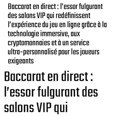
Baccarat en direct : l’essor fulgurant
des salons VIP qui redéfinissent
l’expérience du jeu en ligne grâce à la
technologie immersive, aux
cryptomonnaies et à un service
ultra‑personnalisé pour les joueurs
exigeants
Baccarat en direct :
l’essor fulgurant des
salons VIP qui