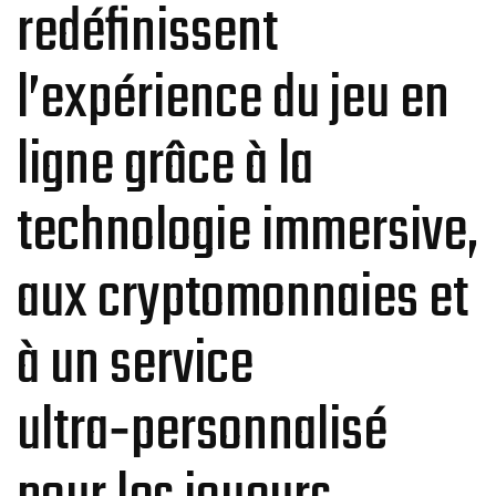
redéfinissent
l’expérience du jeu en
ligne grâce à la
technologie immersive,
aux cryptomonnaies et
à un service
ultra‑personnalisé