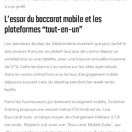
à son profil.
L’essor du baccarat mobile et les
plateformes “tout‑en‑un”
Les dernières études de Médiamétrie montrent que plus de 68 %
des joueurs français accèdent aux jeux de casino depuis un
smartphone ou une tablette, avec une hausse annuelle moyenne
de 12 %. Cette tendance s’accentue sur les sites spécialisés
dans le casino online france où le taux d’engagement mobile
dépasse souvent celui du desktop pendant les week‑ends
festifs.
Parmi les fournisseurs qui dominent le segment mobile, Evolution
Gaming propose une version native iOS/Android du Live
Baccarat avec un temps moyen de chargement inférieur à 1,8
seconde. Playtech suit avec son “Baccarat Mobile Suite”, qui
offre une interface portrait optimisée pour un jeu fluide même avec