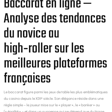
Baccarat en ligne —
Analyse des tendances
du novice au
high‑roller sur les
meilleures plateformes
françaises
Le baccarat figure parmi les jeux de table les plus emblématiques
du casino depuis le XIXᵉ siècle. Son élégance réside dans une
règle simple – le joueur mise sur le « player », le « banker » ou
l’« égalité » – et dans un suspense qui ne dépend que du tirage