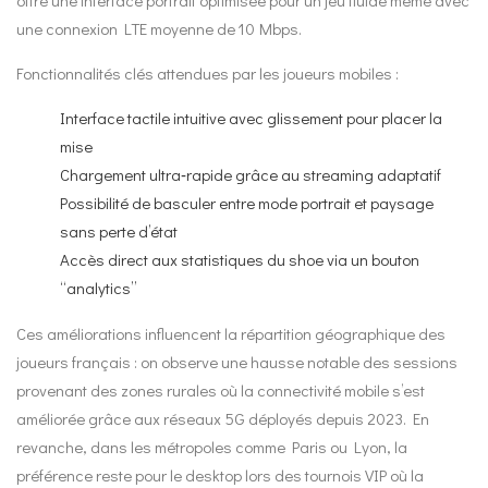
une connexion LTE moyenne de 10 Mbps.
Fonctionnalités clés attendues par les joueurs mobiles :
Interface tactile intuitive avec glissement pour placer la
mise
Chargement ultra‑rapide grâce au streaming adaptatif
Possibilité de basculer entre mode portrait et paysage
sans perte d’état
Accès direct aux statistiques du shoe via un bouton
“analytics”
Ces améliorations influencent la répartition géographique des
joueurs français : on observe une hausse notable des sessions
provenant des zones rurales où la connectivité mobile s’est
améliorée grâce aux réseaux 5G déployés depuis 2023. En
revanche, dans les métropoles comme Paris ou Lyon, la
préférence reste pour le desktop lors des tournois VIP où la