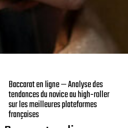
Baccarat en ligne — Analyse des
tendances du novice au high‑roller
sur les meilleures plateformes
françaises