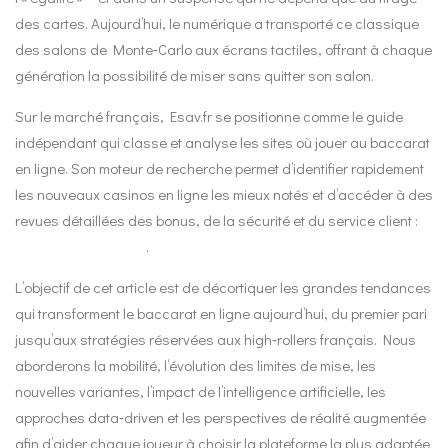
des cartes. Aujourd’hui, le numérique a transporté ce classique
des salons de Monte‑Carlo aux écrans tactiles, offrant à chaque
génération la possibilité de miser sans quitter son salon.
Sur le marché français, Esav.fr se positionne comme le guide
indépendant qui classe et analyse les sites où jouer au baccarat
en ligne. Son moteur de recherche permet d’identifier rapidement
les nouveaux casinos en ligne les mieux notés et d’accéder à des
revues détaillées des bonus, de la sécurité et du service client :
https://www.esav.fr/
.
L’objectif de cet article est de décortiquer les grandes tendances
qui transforment le baccarat en ligne aujourd’hui, du premier pari
jusqu’aux stratégies réservées aux high‑rollers français. Nous
aborderons la mobilité, l’évolution des limites de mise, les
nouvelles variantes, l’impact de l’intelligence artificielle, les
approches data‑driven et les perspectives de réalité augmentée
afin d’aider chaque joueur à choisir la plateforme la plus adaptée