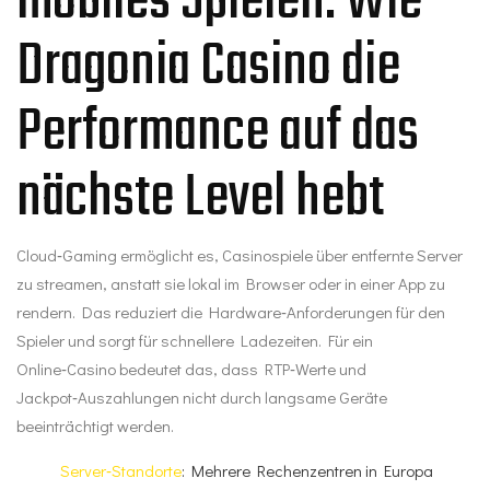
mobiles Spielen: Wie
Dragonia Casino die
Performance auf das
nächste Level hebt
Cloud‑Gaming ermöglicht es, Casinospiele über entfernte Server
zu streamen, anstatt sie lokal im Browser oder in einer App zu
rendern. Das reduziert die Hardware‑Anforderungen für den
Spieler und sorgt für schnellere Ladezeiten. Für ein
Online‑Casino bedeutet das, dass RTP‑Werte und
Jackpot‑Auszahlungen nicht durch langsame Geräte
beeinträchtigt werden.
Server‑Standorte
: Mehrere Rechenzentren in Europa