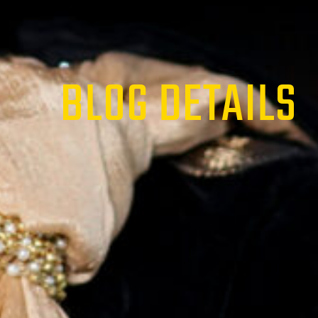
BLOG DETAILS