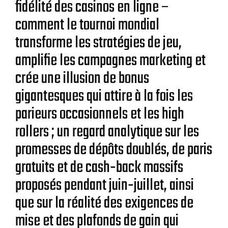
fidélité des casinos en ligne –
comment le tournoi mondial
transforme les stratégies de jeu,
amplifie les campagnes marketing et
crée une illusion de bonus
gigantesques qui attire à la fois les
parieurs occasionnels et les high
rollers ; un regard analytique sur les
promesses de dépôts doublés, de paris
gratuits et de cash‑back massifs
proposés pendant juin‑juillet, ainsi
que sur la réalité des exigences de
mise et des plafonds de gain qui