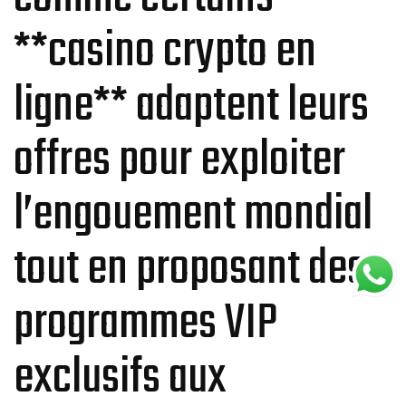
**casino crypto en
ligne** adaptent leurs
offres pour exploiter
l’engouement mondial
tout en proposant des
programmes VIP
exclusifs aux