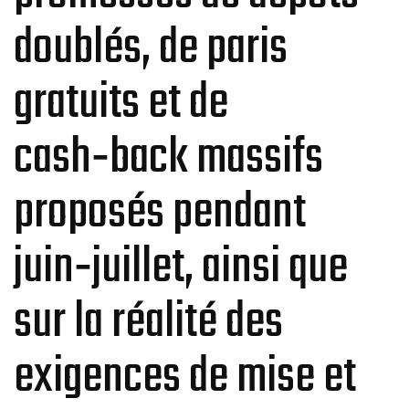
doublés, de paris
gratuits et de
cash‑back massifs
proposés pendant
juin‑juillet, ainsi que
sur la réalité des
exigences de mise et