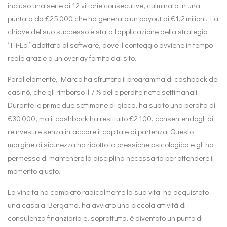
incluso una serie di 12 vittorie consecutive, culminata in una
puntata da €25 000 che ha generato un payout di €1,2 milioni. La
chiave del suo successo è stata l’applicazione della strategia
“Hi‑Lo” adattata al software, dove il conteggio avviene in tempo
reale grazie a un overlay fornito dal sito.
Parallelamente, Marco ha sfruttato il programma di cashback del
casinò, che gli rimborso il 7 % delle perdite nette settimanali.
Durante le prime due settimane di gioco, ha subito una perdita di
€30 000, ma il cashback ha restituito €2 100, consentendogli di
reinvestire senza intaccare il capitale di partenza. Questo
margine di sicurezza ha ridotto la pressione psicologica e gli ha
permesso di mantenere la disciplina necessaria per attendere il
momento giusto.
La vincita ha cambiato radicalmente la sua vita: ha acquistato
una casa a Bergamo, ha avviato una piccola attività di
consulenza finanziaria e, soprattutto, è diventato un punto di