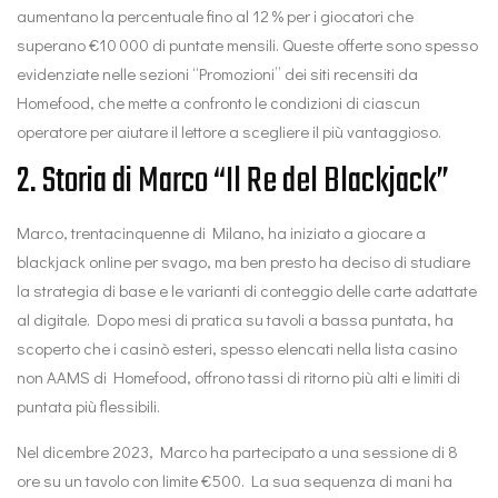
aumentano la percentuale fino al 12 % per i giocatori che
superano €10 000 di puntate mensili. Queste offerte sono spesso
evidenziate nelle sezioni “Promozioni” dei siti recensiti da
Homefood, che mette a confronto le condizioni di ciascun
operatore per aiutare il lettore a scegliere il più vantaggioso.
2. Storia di Marco “Il Re del Blackjack”
Marco, trentacinquenne di Milano, ha iniziato a giocare a
blackjack online per svago, ma ben presto ha deciso di studiare
la strategia di base e le varianti di conteggio delle carte adattate
al digitale. Dopo mesi di pratica su tavoli a bassa puntata, ha
scoperto che i casinò esteri, spesso elencati nella lista casino
non AAMS di Homefood, offrono tassi di ritorno più alti e limiti di
puntata più flessibili.
Nel dicembre 2023, Marco ha partecipato a una sessione di 8
ore su un tavolo con limite €500. La sua sequenza di mani ha