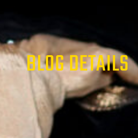
BLOG DETAILS