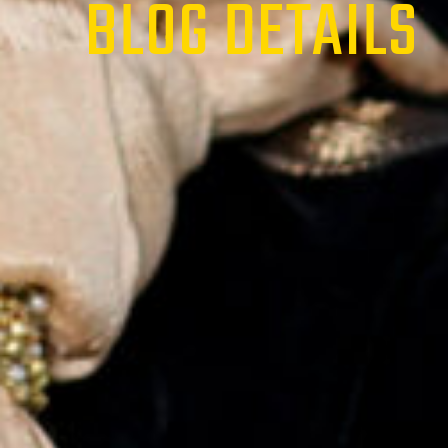
BLOG DETAILS