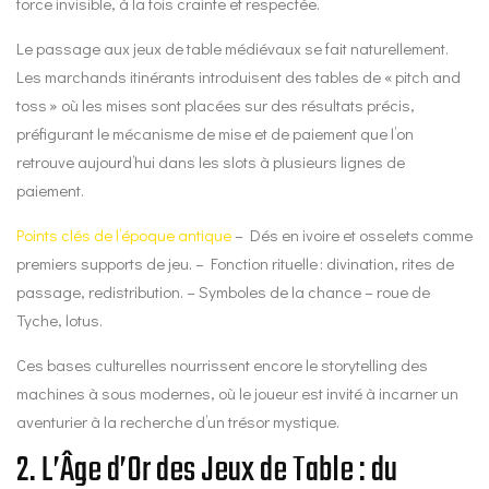
force invisible, à la fois crainte et respectée.
Le passage aux jeux de table médiévaux se fait naturellement.
Les marchands itinérants introduisent des tables de « pitch and
toss » où les mises sont placées sur des résultats précis,
préfigurant le mécanisme de mise et de paiement que l’on
retrouve aujourd’hui dans les slots à plusieurs lignes de
paiement.
Points clés de l’époque antique
– Dés en ivoire et osselets comme
premiers supports de jeu.
– Fonction rituelle : divination, rites de
passage, redistribution.
– Symboles de la chance – roue de
Tyche, lotus.
Ces bases culturelles nourrissent encore le storytelling des
machines à sous modernes, où le joueur est invité à incarner un
aventurier à la recherche d’un trésor mystique.
2. L’Âge d’Or des Jeux de Table : du