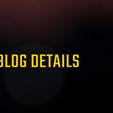
BLOG DETAILS