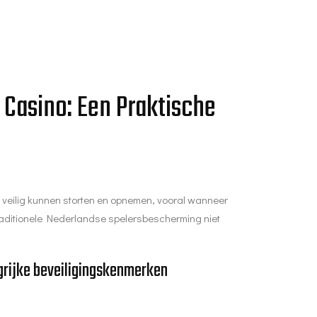
 Casino: Een Praktische
d veilig kunnen storten en opnemen, vooral wanneer
traditionele Nederlandse spelersbescherming niet
grijke beveiligingskenmerken