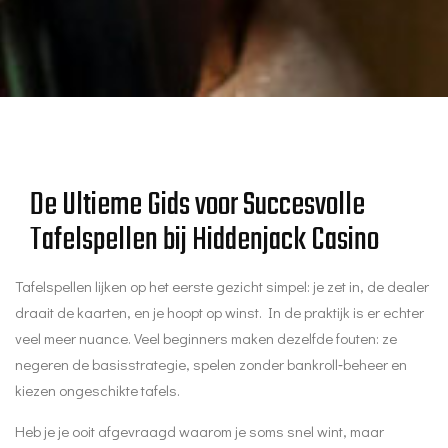
De Ultieme Gids voor Succesvolle
Tafelspellen bij Hiddenjack Casino
Tafelspellen lijken op het eerste gezicht simpel: je zet in, de dealer
draait de kaarten, en je hoopt op winst. In de praktijk is er echter
veel meer nuance. Veel beginners maken dezelfde fouten: ze
negeren de basisstrategie, spelen zonder bankroll‑beheer en
kiezen ongeschikte tafels.
Heb je je ooit afgevraagd waarom je soms snel wint, maar