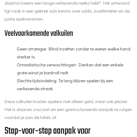
daarna ineens een lange verliezende reeks hebt? Het antwoord
ligt vaak in een gebrek aan kennis over odds, inzetlimieten en de
juiste spelvarianten.
Veelvoorkomende valkuilen
Geen strategie: Blind inzetten zonder te weten welke hand
sterker is.
Onrealistische verwachtingen: Denken dat een enkele
grote winst je bankroll redt.
Slechte tijdsindeling: Te lang blijven spelen bij een
verliezende streak.
Deze valkuilen kosten spelers niet alleen geld, maar ook plezier.
Het is daarom cruciaal om een gestructureerde aanpak te volgen
voordat je aan de tafels zit.
Stap‑voor‑stap aanpak voor