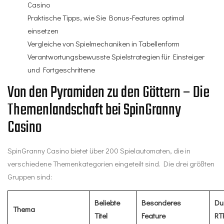
Casino
Praktische Tipps, wie Sie Bonus‑Features optimal
einsetzen
Vergleiche von Spielmechaniken in Tabellenform
Verantwortungsbewusste Spielstrategien für Einsteiger
und Fortgeschrittene
Von den Pyramiden zu den Göttern – Die
Themenlandschaft bei SpinGranny
Casino
SpinGranny Casino bietet über 200 Spielautomaten, die in
verschiedene Themenkategorien eingeteilt sind. Die drei größten
Gruppen sind:
Beliebte
Besonderes
Du
Thema
Titel
Feature
RT