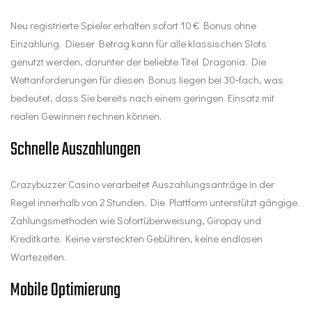
Neu registrierte Spieler erhalten sofort 10 € Bonus ohne
Einzahlung. Dieser Betrag kann für alle klassischen Slots
genutzt werden, darunter der beliebte Titel Dragonia. Die
Wettanforderungen für diesen Bonus liegen bei 30‑fach, was
bedeutet, dass Sie bereits nach einem geringen Einsatz mit
realen Gewinnen rechnen können.
Schnelle Auszahlungen
Crazybuzzer Casino verarbeitet Auszahlungsanträge in der
Regel innerhalb von 2 Stunden. Die Plattform unterstützt gängige
Zahlungsmethoden wie Sofortüberweisung, Giropay und
Kreditkarte. Keine versteckten Gebühren, keine endlosen
Wartezeiten.
Mobile Optimierung