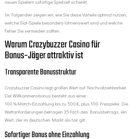
neuen Spielern sofortige Spielzeit schenkt.
Im Folgenden zeigen wir, wie Sie diese Vorteile optimal nutzen,
welche Slot‑Spiele besonders lohnenswert sind und welche
Fehler Sie vermeiden sollten.
Warum Crazybuzzer Casino für
Bonus‑Jäger attraktiv ist
Transparente Bonusstruktur
Crazybuzzer Casino legt großen Wert auf Nachvollziehbarkeit.
Der Willkommensbonus besteht aus einer
100 %‑Match‑Einzahlung bis zu 500 €, plus 100 Freispiele. Die
Wettanforderungen betragen 35‑fach des Bonusbetrags, ein
Wert, der im deutschen Markt als fair gilt.
Sofortiger Bonus ohne Einzahlung