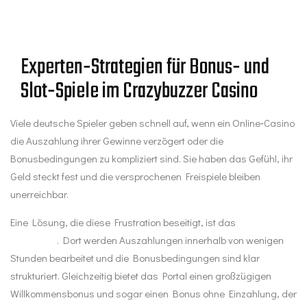
Experten‑Strategien für Bonus‑ und
Slot‑Spiele im Crazybuzzer Casino
Viele deutsche Spieler geben schnell auf, wenn ein Online‑Casino
die Auszahlung ihrer Gewinne verzögert oder die
Bonusbedingungen zu kompliziert sind. Sie haben das Gefühl, ihr
Geld steckt fest und die versprochenen Freispiele bleiben
unerreichbar.
Eine Lösung, die diese Frustration beseitigt, ist das
Crazybuzzer
Casino DE
. Dort werden Auszahlungen innerhalb von wenigen
Stunden bearbeitet und die Bonusbedingungen sind klar
strukturiert. Gleichzeitig bietet das Portal einen großzügigen
Willkommensbonus und sogar einen Bonus ohne Einzahlung, der