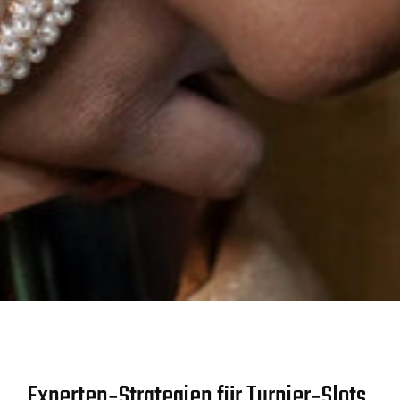
Experten‑Strategien für Turnier‑Slots