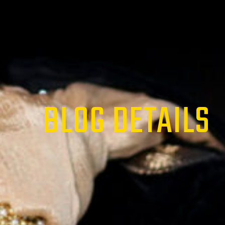
BLOG DETAILS