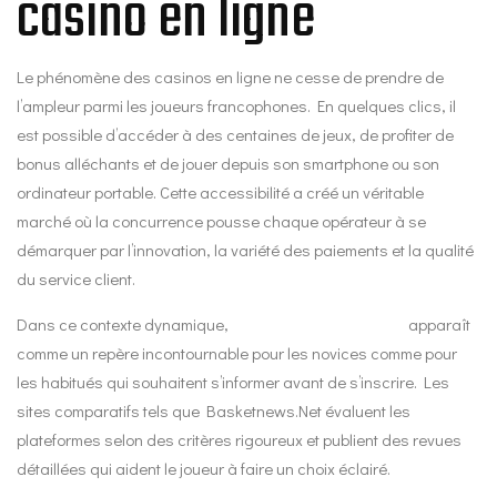
casino en ligne
Le phénomène des casinos en ligne ne cesse de prendre de
l’ampleur parmi les joueurs francophones. En quelques clics, il
est possible d’accéder à des centaines de jeux, de profiter de
bonus alléchants et de jouer depuis son smartphone ou son
ordinateur portable. Cette accessibilité a créé un véritable
marché où la concurrence pousse chaque opérateur à se
démarquer par l’innovation, la variété des paiements et la qualité
du service client.
Dans ce contexte dynamique,
nouveau casino en ligne
apparaît
comme un repère incontournable pour les novices comme pour
les habitués qui souhaitent s’informer avant de s’inscrire. Les
sites comparatifs tels que Basketnews.Net évaluent les
plateformes selon des critères rigoureux et publient des revues
détaillées qui aident le joueur à faire un choix éclairé.