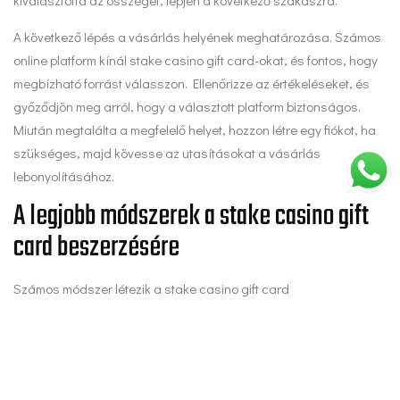
kiválasztotta az összeget, lépjen a következő szakaszra.
A következő lépés a vásárlás helyének meghatározása. Számos
online platform kínál stake casino gift card-okat, és fontos, hogy
megbízható forrást válasszon. Ellenőrizze az értékeléseket, és
győződjön meg arról, hogy a választott platform biztonságos.
Miután megtalálta a megfelelő helyet, hozzon létre egy fiókot, ha
szükséges, majd kövesse az utasításokat a vásárlás
lebonyolításához.
A legjobb módszerek a stake casino gift
card beszerzésére
Számos módszer létezik a stake casino gift card
megvásárlására, és mindegyiknek megvannak a maga előnyei.
Az online vásárlás lehetővé teszi, hogy kényelmesen, otthonából
rendeljen, és azonnali hozzáférést kapjon a kártyához. Az olyan
népszerű platformok, mint az Amazon vagy a PayPal, gyakran