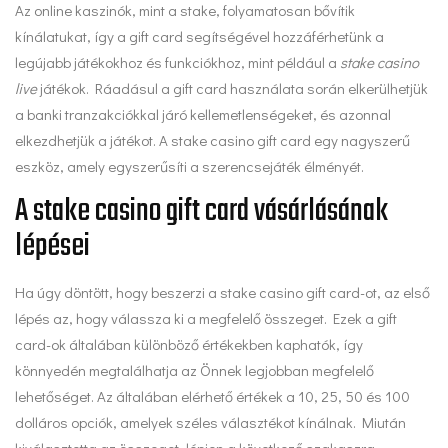
Az online kaszinók, mint a stake, folyamatosan bővítik
kínálatukat, így a gift card segítségével hozzáférhetünk a
legújabb játékokhoz és funkciókhoz, mint például a
stake casino
live
játékok. Ráadásul a gift card használata során elkerülhetjük
a banki tranzakciókkal járó kellemetlenségeket, és azonnal
elkezdhetjük a játékot. A stake casino gift card egy nagyszerű
eszköz, amely egyszerűsíti a szerencsejáték élményét.
A stake casino gift card vásárlásának
lépései
Ha úgy döntött, hogy beszerzi a stake casino gift card-ot, az első
lépés az, hogy válassza ki a megfelelő összeget. Ezek a gift
card-ok általában különböző értékekben kaphatók, így
könnyedén megtalálhatja az Önnek legjobban megfelelő
lehetőséget. Az általában elérhető értékek a 10, 25, 50 és 100
dolláros opciók, amelyek széles választékot kínálnak. Miután