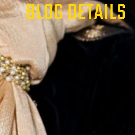
BLOG DETAILS