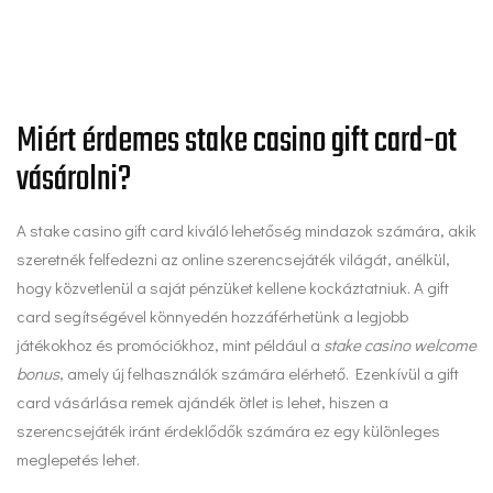
vásárlásához
Tippek a stake casino gift card felhasználásához
Gyakori kérdések a stake casino gift card-dal
kapcsolatban
Miért érdemes stake casino gift card-ot
vásárolni?
A stake casino gift card kiváló lehetőség mindazok számára, akik
szeretnék felfedezni az online szerencsejáték világát, anélkül,
hogy közvetlenül a saját pénzüket kellene kockáztatniuk. A gift
card segítségével könnyedén hozzáférhetünk a legjobb
játékokhoz és promóciókhoz, mint például a
stake casino welcome
bonus
, amely új felhasználók számára elérhető. Ezenkívül a gift
card vásárlása remek ajándék ötlet is lehet, hiszen a
szerencsejáték iránt érdeklődők számára ez egy különleges
meglepetés lehet.