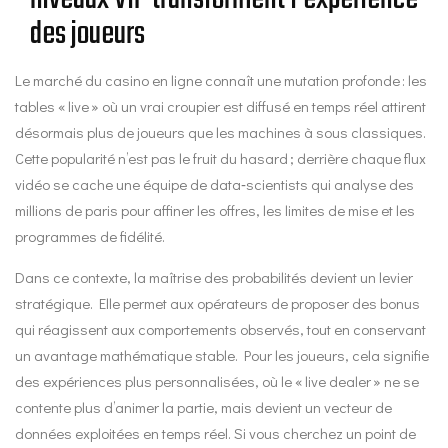
des joueurs
Le marché du casino en ligne connaît une mutation profonde : les
tables « live » où un vrai croupier est diffusé en temps réel attirent
désormais plus de joueurs que les machines à sous classiques.
Cette popularité n’est pas le fruit du hasard ; derrière chaque flux
vidéo se cache une équipe de data‑scientists qui analyse des
millions de paris pour affiner les offres, les limites de mise et les
programmes de fidélité.
Dans ce contexte, la maîtrise des probabilités devient un levier
stratégique. Elle permet aux opérateurs de proposer des bonus
qui réagissent aux comportements observés, tout en conservant
un avantage mathématique stable. Pour les joueurs, cela signifie
des expériences plus personnalisées, où le « live dealer » ne se
contente plus d’animer la partie, mais devient un vecteur de
données exploitées en temps réel. Si vous cherchez un point de