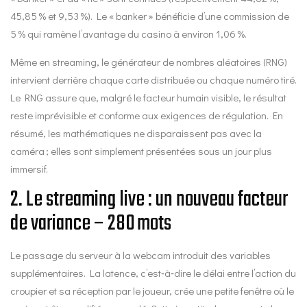
45,85 % et 9,53 %). Le « banker » bénéficie d’une commission de
5 % qui ramène l’avantage du casino à environ 1,06 %.
Même en streaming, le générateur de nombres aléatoires (RNG)
intervient derrière chaque carte distribuée ou chaque numéro tiré.
Le RNG assure que, malgré le facteur humain visible, le résultat
reste imprévisible et conforme aux exigences de régulation. En
résumé, les mathématiques ne disparaissent pas avec la
caméra ; elles sont simplement présentées sous un jour plus
immersif.
2. Le streaming live : un nouveau facteur
de variance – 280 mots
Le passage du serveur à la webcam introduit des variables
supplémentaires. La latence, c’est‑à‑dire le délai entre l’action du
croupier et sa réception par le joueur, crée une petite fenêtre où le