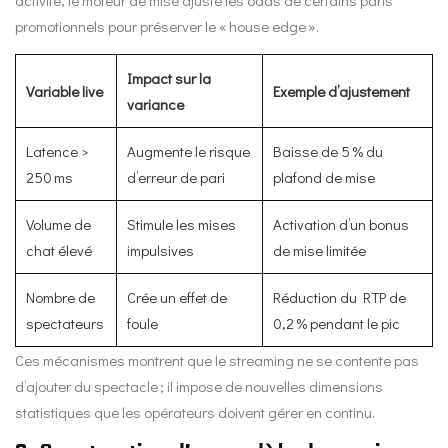
promotionnels pour préserver le « house edge ».
Impact sur la
Variable live
Exemple d’ajustement
variance
Latence >
Augmente le risque
Baisse de 5 % du
250 ms
d’erreur de pari
plafond de mise
Volume de
Stimule les mises
Activation d’un bonus
chat élevé
impulsives
de mise limitée
Nombre de
Crée un effet de
Réduction du RTP de
spectateurs
foule
0,2 % pendant le pic
Ces mécanismes montrent que le streaming ne se contente pas
d’ajouter du spectacle ; il impose de nouvelles dimensions
statistiques que les opérateurs doivent gérer en continu.