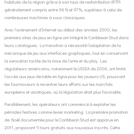
habitués de la région grâce à son taux de redistribution (RTP)
généralement compris entre 96 % et 97 %, supérieur à celui de
nombreuses machines à sous classiques.
Avec l’avènement d’Internet au début des années 2000, les
premiers sites de jeux en ligne ont intégré le Caribbean Stud dans
leurs catalogues. La transition a nécessité l’adaptation de la
mécanique de jeu aux interfaces graphiques, tout en conservant
la sensation tactile de la mise de l’ante et du play. Les
régulateurs américains, notamment le UIGEA de 2006, ont limité
l’accès aux jeux de table en ligne pour les joueurs US, poussant
les fournisseurs à recentrer leurs efforts sur les marchés
européens et asiatiques, où la législation était plus favorable.
Parallèlement, les opérateurs ont commencé à exploiter les
périodes festives comme levier marketing. La première promotion
de Noël documentée pour le Caribbean Stud est apparue en
2011, proposant 5 tours gratuits aux nouveaux inscrits. Cette