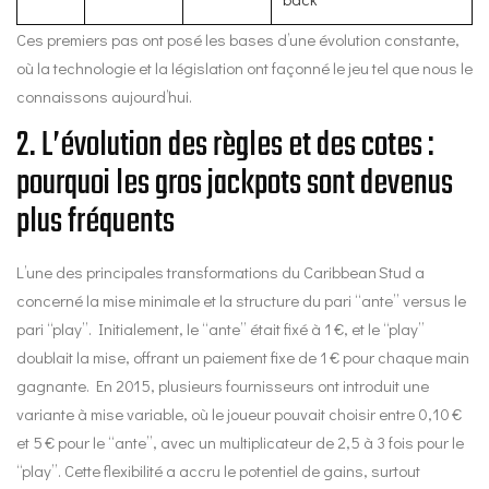
Ces premiers pas ont posé les bases d’une évolution constante,
où la technologie et la législation ont façonné le jeu tel que nous le
connaissons aujourd’hui.
2. L’évolution des règles et des cotes :
pourquoi les gros jackpots sont devenus
plus fréquents
L’une des principales transformations du Caribbean Stud a
concerné la mise minimale et la structure du pari “ante” versus le
pari “play”. Initialement, le “ante” était fixé à 1 €, et le “play”
doublait la mise, offrant un paiement fixe de 1 € pour chaque main
gagnante. En 2015, plusieurs fournisseurs ont introduit une
variante à mise variable, où le joueur pouvait choisir entre 0,10 €
et 5 € pour le “ante”, avec un multiplicateur de 2,5 à 3 fois pour le
“play”. Cette flexibilité a accru le potentiel de gains, surtout