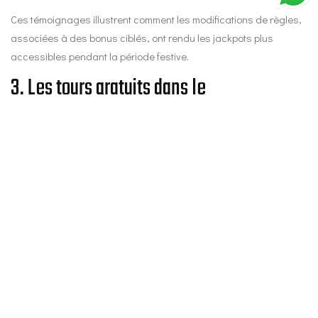
Ces témoignages illustrent comment les modifications de règles,
associées à des bonus ciblés, ont rendu les jackpots plus
accessibles pendant la période festive.
3. Les tours gratuits dans le
Caribbean Stud : mécanisme,
déclenchement et valeur ajoutée
Le mode “Free Spins” propre au Caribbean Stud diffère
sensiblement de celui des machines à sous. Après un pari “play”
gagnant, le système peut attribuer 10 tours gratuits, chaque tour
étant joué avec la même mise que le “play” initial. La particularité
réside dans le fait que les cartes sont redistribuées à chaque
tour, mais le joueur conserve le même pari, ce qui crée une série
de mains indépendantes avec un potentiel de gains cumulé.
Comparé aux slots, les tours gratuits du Caribbean Stud offrent