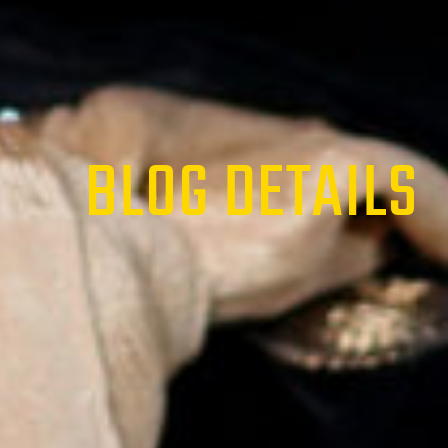
BLOG DETAILS