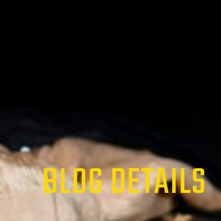
BLOG DETAILS