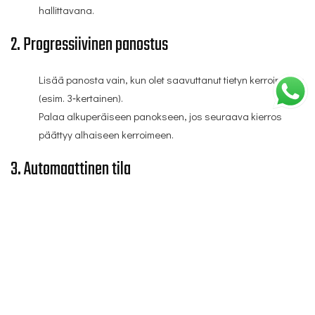
hallittavana.
2. Progressiivinen panostus
Lisää panosta vain, kun olet saavuttanut tietyn kerroinrajan
(esim. 3‑kertainen).
Palaa alkuperäiseen panokseen, jos seuraava kierros
päättyy alhaiseen kerroimeen.
3. Automaattinen tila
Hyödynnä autoplay‑toimintoa, jos haluat tasaisen rytmin
ilman manuaalista puuttumista.
Aseta enimmäiskierrosmäärä ja voitto- tai tappioraja, jotta
et ylitä budjettiasi.
Industry Secret: Useimmat kokeneet Plinko‑pelaajat suosivat
kiinteää panostusta, koska se minimoi impulsiiviset päätökset ja