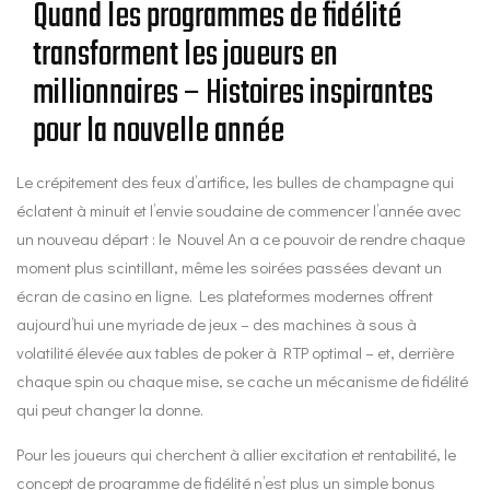
Quand les programmes de fidélité
transforment les joueurs en
millionnaires – Histoires inspirantes
pour la nouvelle année
Le crépitement des feux d’artifice, les bulles de champagne qui
éclatent à minuit et l’envie soudaine de commencer l’année avec
un nouveau départ : le Nouvel An a ce pouvoir de rendre chaque
moment plus scintillant, même les soirées passées devant un
écran de casino en ligne. Les plateformes modernes offrent
aujourd’hui une myriade de jeux – des machines à sous à
volatilité élevée aux tables de poker à RTP optimal – et, derrière
chaque spin ou chaque mise, se cache un mécanisme de fidélité
qui peut changer la donne.
Pour les joueurs qui cherchent à allier excitation et rentabilité, le
concept de programme de fidélité n’est plus un simple bonus