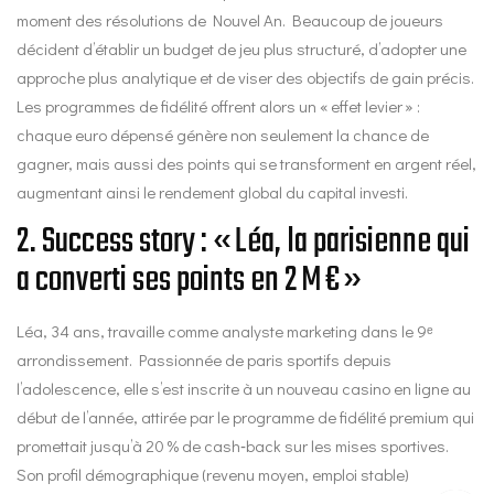
moment des résolutions de Nouvel An. Beaucoup de joueurs
décident d’établir un budget de jeu plus structuré, d’adopter une
approche plus analytique et de viser des objectifs de gain précis.
Les programmes de fidélité offrent alors un « effet levier » :
chaque euro dépensé génère non seulement la chance de
gagner, mais aussi des points qui se transforment en argent réel,
augmentant ainsi le rendement global du capital investi.
2. Success story : « Léa, la parisienne qui
a converti ses points en 2 M € »
Léa, 34 ans, travaille comme analyste marketing dans le 9ᵉ
arrondissement. Passionnée de paris sportifs depuis
l’adolescence, elle s’est inscrite à un nouveau casino en ligne au
début de l’année, attirée par le programme de fidélité premium qui
promettait jusqu’à 20 % de cash‑back sur les mises sportives.
Son profil démographique (revenu moyen, emploi stable)