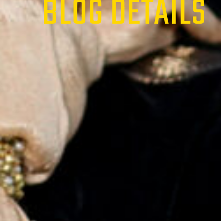
BLOG DETAILS