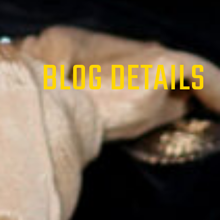
BLOG DETAILS