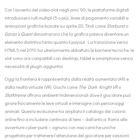
Con l’avvento del video‑slot negli anni ’90, le piattaforme digitali
introdussero rulli multipli (5 o più), linee di pagamento variabili e
animazioni grafiche basate su sprite 2D. Titoli come
Starburst
o
Gonzo’s Quest
dimostrarono che la grafica poteva diventare un
elemento distintivo tanto quanto il payout. La transizione verso
HTML5 nel 2010 ha ulteriormente abbattuto le barriere tecniche: le
slot sono ora compatibili con desktop, tablet e smartphone senza
necessità di plugin aggiuntivi.
Oggi la frontiera è rappresentata dalla realtà aumentata (AR) e
dalla realtà virtuale (VR). Giochi come
The Dark Knight VR
o
SlotXtreme
offrono ambienti tridimensionali dove il giocatore può
girare fisicamente le leve virtuali e interagire con personaggi
animati. Questa evoluzione ha ampliato il catalogo dei casinò
online fino a includere centinaia di temi – dall’antica Roma alle
avventure cyber‑punk – ognuno con meccaniche uniche
progettate per trattenere l’attenzione del giocatore per sessioni