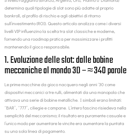
Il livello raggiunto (Bronzo, Argento, Oro, Platino o Diamond)
determina quali tipologie di slot sono più adatte al proprio
bankroll, al profilo di rischio e agli obiettivi di ritorno
sull’investimento (ROI). Questo articolo analizza come i diversi
livelli VIP influenzino la scelta tra slot classiche e moderne,
fornendo una roadmap pratica per massimizzare i profitti
mantenendo il gioco responsabile.
1. Evoluzione delle slot: dalle bobine
meccaniche al mondo 3D – ≈ 340 parole
Le prime macchine da gioco nacquero negli anni ‘30 come
dispositivi meccanici a tre rulli, alimentati da una manopola che
attivava una serie di bobine metalliche. I simboli erano limitati:
“BAR”, “777”, ciliegie e campane. L’intero fascino risiedeva nella
semplicità del meccanismo; il risultato era puramente casuale e
l’unico modo per aumentare le vincite era aumentare la puntata
su una sola linea di pagamento.