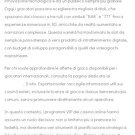
innovazione tecnologica e da un pubblico sempre più globale.
Oggi i giocatori possono scegliere tra migliaia di titoli, che
spaziano dai classici a tre rulli con simboli “BAR” e “777” fino a
esperienze immersive in 3D, arricchite da realtà aumentata e
narrazioni complesse. Questa varietà ha trasformato le slot da
semplice passatempo a vero prodotto di intrattenimento digitale,
con budget di sviluppo paragonabili a quelli dei videogiochi
mainstream.
Per chi vuole approfondire le offerte di gioco disponibili per i
giocatori internazionali, consulta la pagina dedicata ai
casino
non aams
. Il sito Esportsinsider raccoglie informazioni utili sui
casinò esteri, incluse le licenze di gioco e i bonus benvenuto più
comuni, senza promuovere direttamente alcun operatore.
In questo contesto, i programmi VIP dei casinò online hanno
assunto un ruolo decisivo: non si limitano più a premiare la
fedeltà, ma diventano veri strumenti di pianificazione strategica.