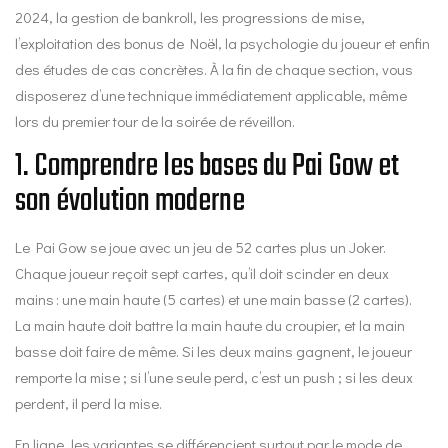
2024, la gestion de bankroll, les progressions de mise,
l’exploitation des bonus de Noël, la psychologie du joueur et enfin
des études de cas concrètes. À la fin de chaque section, vous
disposerez d’une technique immédiatement applicable, même
lors du premier tour de la soirée de réveillon.
1. Comprendre les bases du Pai Gow et
son évolution moderne
Le Pai Gow se joue avec un jeu de 52 cartes plus un Joker.
Chaque joueur reçoit sept cartes, qu’il doit scinder en deux
mains : une main haute (5 cartes) et une main basse (2 cartes).
La main haute doit battre la main haute du croupier, et la main
basse doit faire de même. Si les deux mains gagnent, le joueur
remporte la mise ; si l’une seule perd, c’est un push ; si les deux
perdent, il perd la mise.
En ligne, les variantes se différencient surtout par le mode de