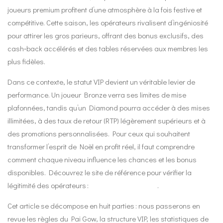
joueurs premium profitent d’une atmosphère à la fois festive et
compétitive. Cette saison, les opérateurs rivalisent d’ingéniosité
pour attirer les gros parieurs, offrant des bonus exclusifs, des
cash‑back accélérés et des tables réservées aux membres les
plus fidèles.
Dans ce contexte, le statut VIP devient un véritable levier de
performance. Un joueur Bronze verra ses limites de mise
plafonnées, tandis qu’un Diamond pourra accéder à des mises
illimitées, à des taux de retour (RTP) légèrement supérieurs et à
des promotions personnalisées. Pour ceux qui souhaitent
transformer l’esprit de Noël en profit réel, il faut comprendre
comment chaque niveau influence les chances et les bonus
disponibles. Découvrez le site de référence pour vérifier la
légitimité des opérateurs :
casino fiable en ligne
.
Cet article se décompose en huit parties : nous passerons en
revue les règles du Pai Gow, la structure VIP, les statistiques de