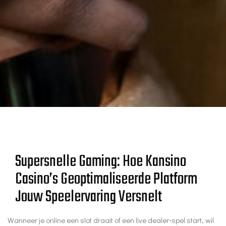
Supersnelle Gaming: Hoe Kansino
Casino’s Geoptimaliseerde Platform
Jouw Speelervaring Versnelt
Wanneer je online een slot draait of een live dealer‑spel start, wil