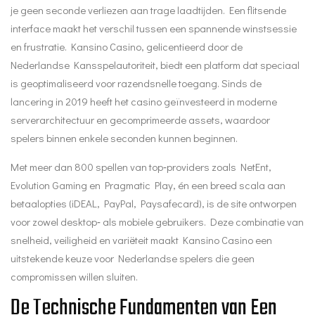
je geen seconde verliezen aan trage laadtijden. Een flitsende
interface maakt het verschil tussen een spannende winstsessie
en frustratie. Kansino Casino, gelicentieerd door de
Nederlandse Kansspelautoriteit, biedt een platform dat speciaal
is geoptimaliseerd voor razendsnelle toegang. Sinds de
lancering in 2019 heeft het casino geïnvesteerd in moderne
serverarchitectuur en gecomprimeerde assets, waardoor
spelers binnen enkele seconden kunnen beginnen.
Met meer dan 800 spellen van top‑providers zoals NetEnt,
Evolution Gaming en Pragmatic Play, én een breed scala aan
betaalopties (iDEAL, PayPal, Paysafecard), is de site ontworpen
voor zowel desktop‑ als mobiele gebruikers. Deze combinatie van
snelheid, veiligheid en variëteit maakt Kansino Casino een
uitstekende keuze voor Nederlandse spelers die geen
compromissen willen sluiten.
De Technische Fundamenten van Een