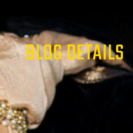
BLOG DETAILS