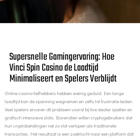
Supersnelle Gamingervaring: Hoe
Vinci Spin Casino de Laadtijd
Minimaliseert en Spelers Verblijdt
Online casino‑liefhebbers hebben weinig geduld. Een lange
laadtijd kan de spanning wegnemen en zelfs tot frustratie leiden.
Veel spelers ervaren dit probleem vooral bij live dealer spellen en
grafisch intensieve slots. Bovendien willen cryptogebruikers dat
hun cryptobetalingen net zo vlot verlopen als traditionele
transacties. Het resultaat is een zoektocht naar een platform dat