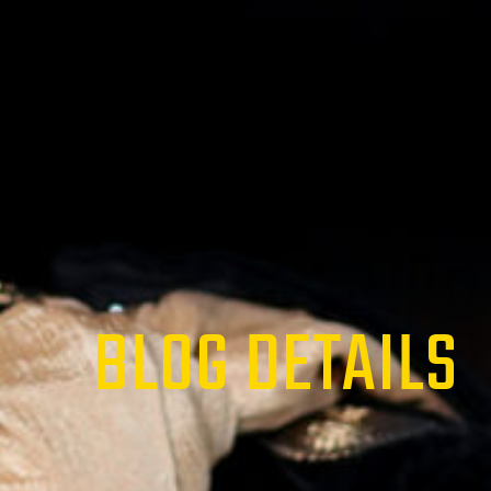
BLOG DETAILS